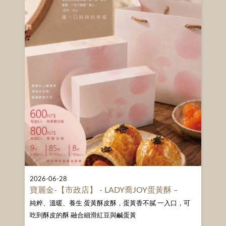
2026-06-28
寶麗金-【市政店】 - LADY喬JOY蛋黃酥 –
純粹、溫暖、養生 蛋黃酥皮酥，蛋黃香不膩 一入口，可
吃到酥皮的酥 融合細滑紅豆與鹹蛋黃