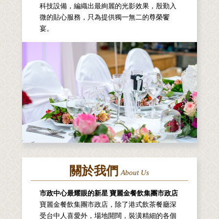
科技設備，編織出最絢麗的光影效果，殷勤入
微的貼心服務，只為提供獨一無二的尊榮饗
宴。
關於我們
About Us
市政中心最耀眼的新星 寶麗金餐飲集團市政店
寶麗金餐飲集團市政店，除了港式飲茶餐廳深
受台中人喜愛外，場地開闊，裝潢精細的各個