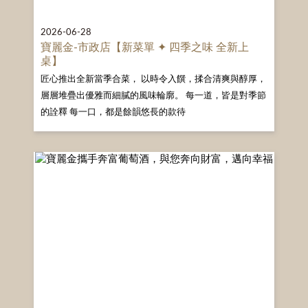
2026-06-28
寶麗金-市政店【新菜單 ✦ 四季之味 全新上
桌】
匠心推出全新當季合菜， 以時令入饌，揉合清爽與醇厚，
層層堆疊出優雅而細膩的風味輪廓。 每一道，皆是對季節
的詮釋 每一口，都是餘韻悠長的款待